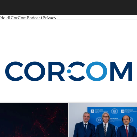
Economy
Telco
Industria 4.0
SpacEconomy
PA Digitale
Green economy
Intel
ide di CorCom
Podcast
Privacy