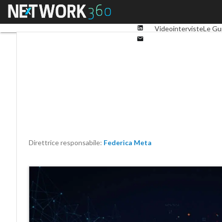
Facebook
Menu
Ultimi articoli
Digital 
Twitter
Linkedin
Videointerviste
Le Gu
Email
Direttrice responsabile:
Federica Meta