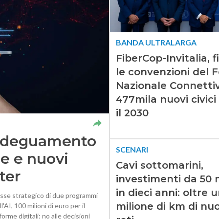
BANDA ULTRALARGA
FiberCop-Invitalia, 
le convenzioni del 
Nazionale Connettiv
477mila nuovi civici
il 2030
a: adeguamento
SCENARI
ne e nuovi
Cavi sottomarini,
ter
investimenti da 50 m
in dieci anni: oltre 
esse strategico di due programmi
milione di km di nu
'AI, 100 milioni di euro per il
orme digitali; no alle decisioni