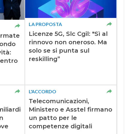
LA PROPOSTA
Licenze 5G, Slc Cgil: "Sì al
firmate
rinnovo non oneroso. Ma
Fondo
solo se si punta sul
ità:
reskilling”
 entro
L'ACCORDO
Telecomunicazioni,
iliardi
Ministero e Asstel firmano
un
un patto per le
ove
competenze digitali