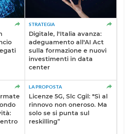
STRATEGIA
n
Digitale, l'Italia avanza:
ncio
adeguamento all'AI Act
legati
sulla formazione e nuovi
investimenti in data
center
LA PROPOSTA
firmate
Licenze 5G, Slc Cgil: "Sì al
Fondo
rinnovo non oneroso. Ma
ità:
solo se si punta sul
 entro
reskilling”