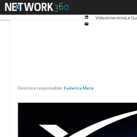
Facebook
Menu
Ultimi articoli
Digital 
Twitter
Linkedin
Videointerviste
Le Gu
Email
Direttrice responsabile:
Federica Meta