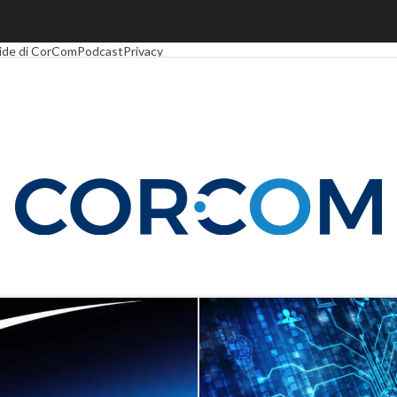
Economy
Telco
Industria 4.0
SpacEconomy
PA Digitale
Green economy
Intel
ide di CorCom
Podcast
Privacy