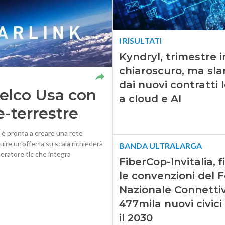
I RISULTATI
Kyndryl, trimestre i
chiaroscuro, ma sla
dai nuovi contratti 
 telco Usa con
a cloud e AI
e-terrestre
 è pronta a creare una rete
re un'offerta su scala richiederà
BANDA ULTRALARGA
eratore tlc che integra
FiberCop-Invitalia, 
le convenzioni del 
Nazionale Connettiv
477mila nuovi civici
il 2030