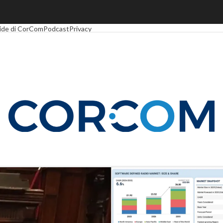
Economy
Telco
Industria 4.0
SpacEconomy
PA Digitale
Green economy
Intel
ide di CorCom
Podcast
Privacy