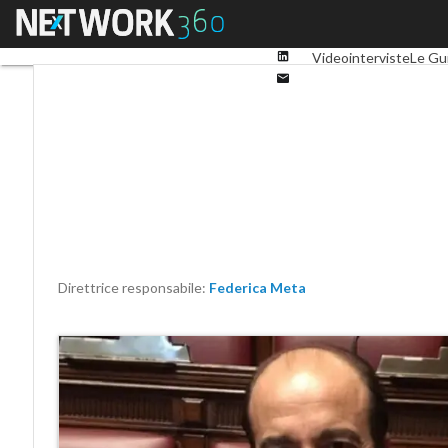
Facebook
Menu
Ultimi articoli
Digital 
Twitter
Linkedin
Videointerviste
Le Gu
Email
Direttrice responsabile:
Federica Meta