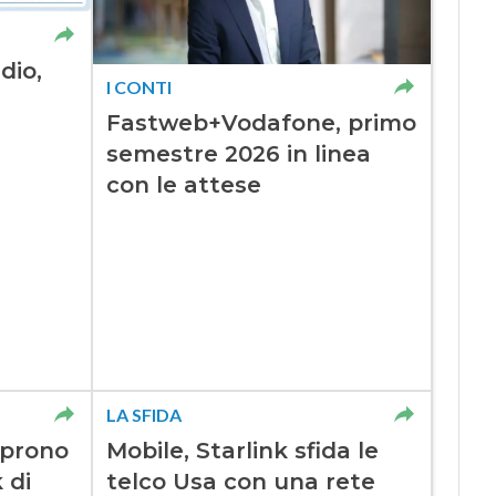
dio,
I CONTI
Fastweb+Vodafone, primo
e
semestre 2026 in linea
con le attese
LA SFIDA
aprono
Mobile, Starlink sfida le
 di
telco Usa con una rete