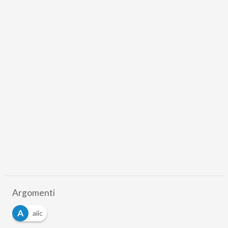
Argomenti
A
aiic