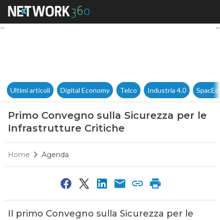
Primo Convegno sulla Sicurezz
Ultimi articoli
Digital Economy
Telco
Industria 4.0
SpacEc
Primo Convegno sulla Sicurezza per le
Infrastrutture Critiche
Home
Agenda
Il primo Convegno sulla Sicurezza per le