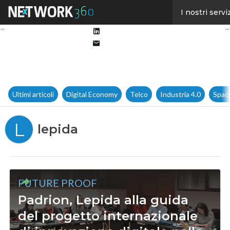
Facebook
I nostri servi
Twitter
Linkedin
Email
Ultimi articoli
Digital Economy
Telco
Industria 4.0
Spac
L
lepida
FUTURE PROOF
Padrion, Lepida alla guida
del progetto internazionale