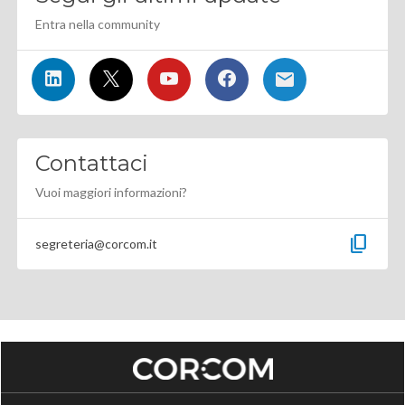
Entra nella community
Contattaci
Vuoi maggiori informazioni?
content_copy
segreteria@corcom.it