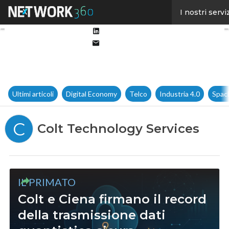
Facebook
I nostri servi
Twitter
Linkedin
Email
Ultimi articoli
Digital Economy
Telco
Industria 4.0
Spac
C
Colt Technology Services
IL PRIMATO
Colt e Ciena firmano il record
della trasmissione dati