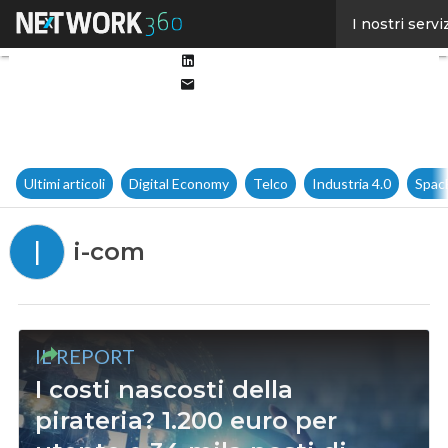
Facebook
I nostri servi
Twitter
Linkedin
Email
Ultimi articoli
Digital Economy
Telco
Industria 4.0
Spac
I
i-com
IL REPORT
I costi nascosti della
pirateria? 1.200 euro per