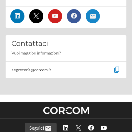
Contattaci
Vuoi maggiori informazioni?
content_copy
segreteria@corcom.it
Seguici