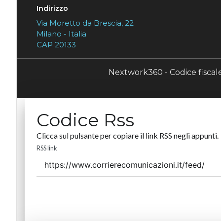
Indirizzo
Via Moretto da Brescia, 22
Milano - Italia
CAP 20133
Nextwork360 - Codice fisca
Codice Rss
Clicca sul pulsante per copiare il link RSS negli appunti.
RSS link