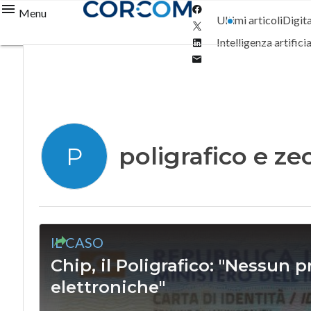
Facebook
Menu
Ultimi articoli
Digit
Twitter
Linkedin
Intelligenza artifici
Email
poligrafico e ze
P
IL CASO
Chip, il Poligrafico: "Nessun 
elettroniche"