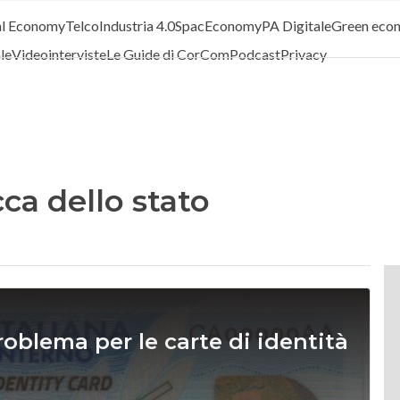
al Economy
Telco
Industria 4.0
SpacEconomy
PA Digitale
Green eco
ale
Videointerviste
Le Guide di CorCom
Podcast
Privacy
cca dello stato
problema per le carte di identità