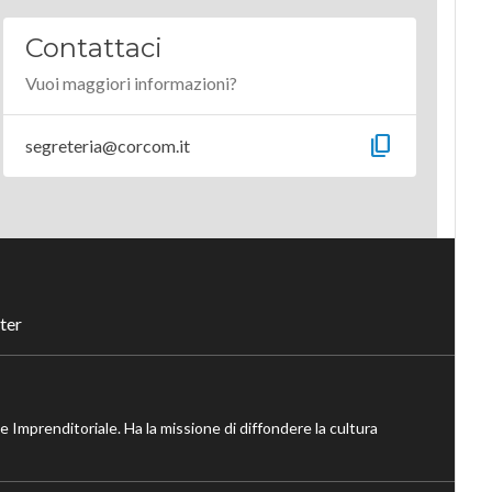
Contattaci
Vuoi maggiori informazioni?
content_copy
segreteria@corcom.it
ter
ne Imprenditoriale. Ha la missione di diffondere la cultura