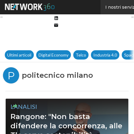
Facebook
I nostri servi
Twitter
Linkedin
Email
Ultimi articoli
Digital Economy
Telco
Industria 4.0
Spac
P
politecnico milano
L'ANALISI
Rangone: "Non basta
difendere la concorrenza, alle