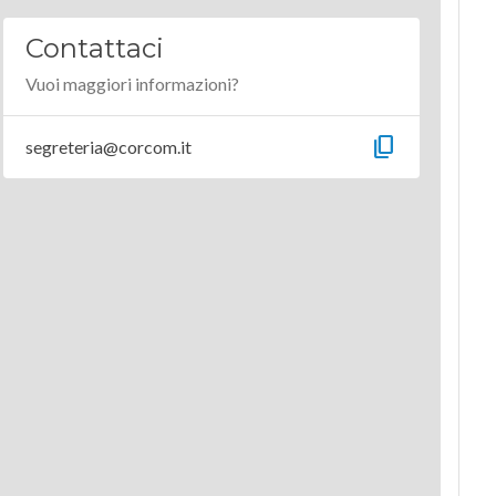
Contattaci
Vuoi maggiori informazioni?
content_copy
segreteria@corcom.it