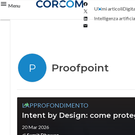
Facebook
Menu
Ultimi articoli
Digit
Twitter
Linkedin
Intelligenza artifici
Email
Proofpoint
P
L'APPROFONDIMENTO
Intent by Design: come prote
20 Mar 2026
di
Sumit Dhawan