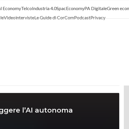
al Economy
Telco
Industria 4.0
SpacEconomy
PA Digitale
Green eco
ale
Videointerviste
Le Guide di CorCom
Podcast
Privacy
ggere l’AI autonoma