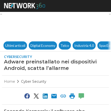
Adware preinstallato nei dispo
Ultimi articoli
Digital Economy
Telco
Industria 4.0
SpacEc
CYBERSECURITY
Adware preinstallato nei dispositivi
Android, scatta l’allarme
Home
Cyber Security