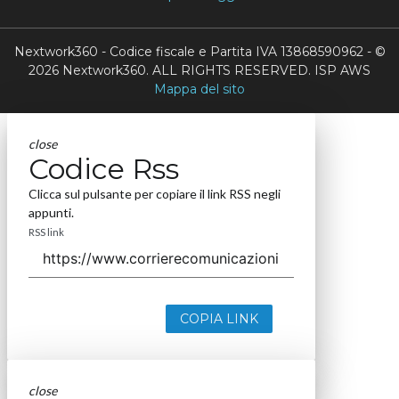
Nextwork360 - Codice fiscale e Partita IVA 13868590962 - ©
2026 Nextwork360. ALL RIGHTS RESERVED. ISP AWS
Mappa del sito
close
Codice Rss
Clicca sul pulsante per copiare il link RSS negli
appunti.
RSS link
COPIA LINK
close