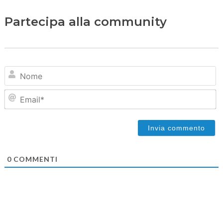
Partecipa alla community
N
Em
0
COMMENTI