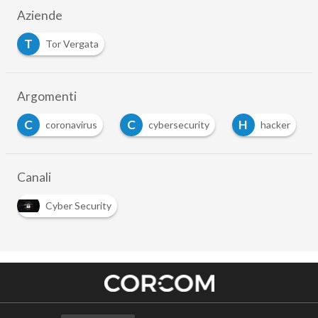
Aziende
T
Tor Vergata
Argomenti
C
C
H
coronavirus
cybersecurity
hacker
Canali
Cyber Security