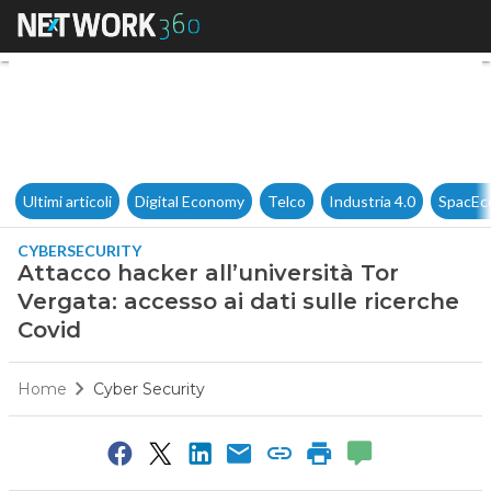
Attacco hacker all’università 
Ultimi articoli
Digital Economy
Telco
Industria 4.0
SpacEc
CYBERSECURITY
Attacco hacker all’università Tor
Vergata: accesso ai dati sulle ricerche
Covid
Home
Cyber Security