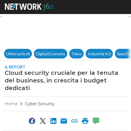
Cloud security cruciale per la
Ultimi articoli
Digital Economy
Telco
Industria 4.0
SpacEc
IL REPORT
Cloud security cruciale per la tenuta
del business, in crescita i budget
dedicati
Home
Cyber Security