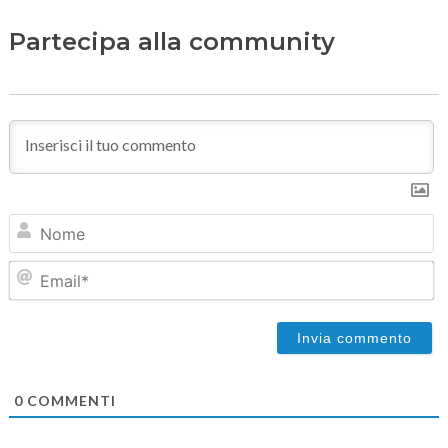
Partecipa alla community
N
Em
0
COMMENTI