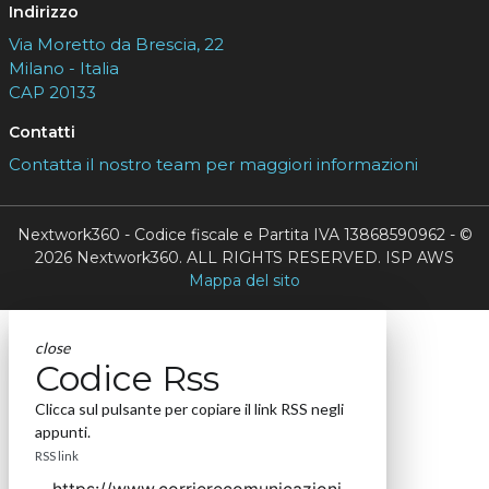
Indirizzo
Via Moretto da Brescia, 22
Milano - Italia
CAP 20133
Contatti
Contatta il nostro team per maggiori informazioni
Nextwork360 - Codice fiscale e Partita IVA 13868590962 - ©
2026 Nextwork360. ALL RIGHTS RESERVED. ISP AWS
Mappa del sito
close
Codice Rss
Clicca sul pulsante per copiare il link RSS negli
appunti.
RSS link