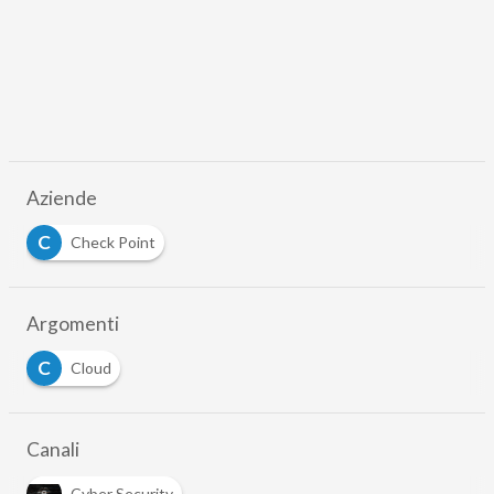
Aziende
C
Check Point
Argomenti
C
Cloud
Canali
Cyber Security