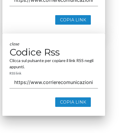
COPIA LINK
close
Codice Rss
Clicca sul pulsante per copiare il link RSS negli
appunti.
RSS link
COPIA LINK