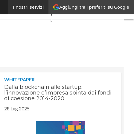
Aggiungi tra i preferiti su Google
cnologico nazionale
I nostri servizi
Ultimi
articoli
Digital
Economy
Telco
Industria
4.0
SpacEconomy
PA
Digitale
Green
economy
WHITEPAPER
Intelligenza
Dalla blockchain alle startup:
artificiale
l’innovazione d’impresa spinta dai fondi
Videointerviste
di coesione 2014-2020
Le
28 Lug 2025
Guide di
CorCom
Podcast
Privacy