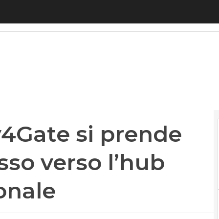
Gate si prende Aurora. Primo passo verso l’hub te
y4Gate si prende
sso verso l’hub
onale