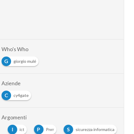
Who's Who
G
giorgio mulé
Aziende
C
cy4gate
Argomenti
I
P
S
ict
Pnrr
sicurezza informatica