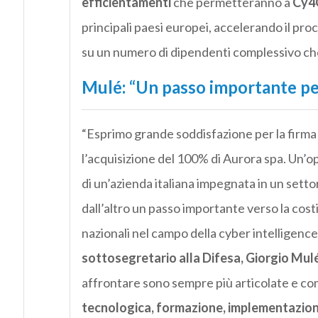
efficientamenti
che permetteranno a
Cy4
principali paesi europei, accelerando il pro
su un numero di dipendenti complessivo che 
Mulé: “Un passo importante per
“Esprimo grande soddisfazione per la firma
l’acquisizione del 100% di Aurora spa. Un’o
di un’azienda italiana impegnata in un setto
dall’altro un passo importante verso la cos
nazionali nel campo della c
yber
intelligence 
sottosegretario alla Difesa, Giorgio Mul
affrontare sono sempre più articolate e c
tecnologica, formazione, implementazione 