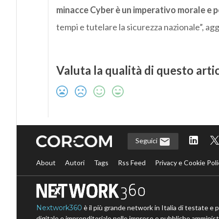
minacce
Cyber
è un imperativo morale e p
tempi e tutelare la sicurezza nazionale”, ag
Valuta la qualità di questo arti
Seguici
About
Autori
Tags
Rss Feed
Privacy e Cookie Poli
Nextwork360
è il più grande network in Italia di testate e 
digitale e imprenditoriale nelle imprese e pubbliche amministr