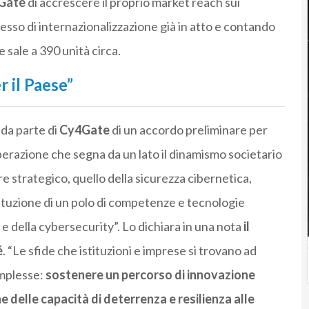
Gate
di accrescere il proprio market reach sui
cesso di internazionalizzazione già in atto e contando
sale a 390 unità circa.
 il Paese”
 da parte di
Cy4Gate
di un accordo preliminare per
perazione che segna da un lato il dinamismo societario
re strategico, quello della sicurezza cibernetica,
tituzione di un polo di competenze e tecnologie
e della c
yber
security”. Lo dichiara in una nota
il
é
. “Le sfide che istituzioni e imprese si trovano ad
omplesse:
sostenere un percorso di innovazione
delle capacità di deterrenza e resilienza alle