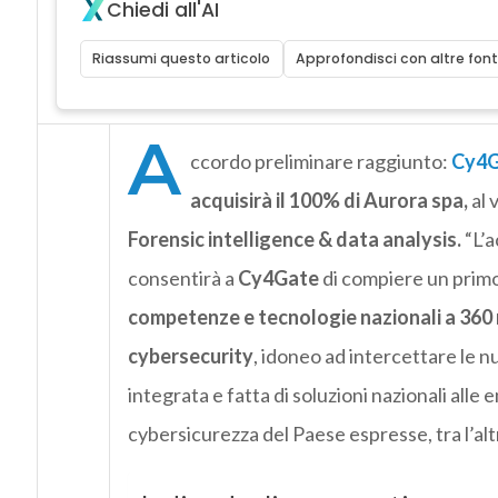
Chiedi all'AI
Riassumi questo articolo
Approfondisci con altre font
A
ccordo preliminare raggiunto:
Cy4G
acquisirà il 100% di Aurora spa,
al 
Forensic intelligence & data analysis.
“L’a
consentirà a
Cy4Gate
di compiere un primo
competenze e tecnologie nazionali a 360 
c
yber
security
, idoneo ad intercettare le n
integrata e fatta di soluzioni nazionali alle
c
yber
sicurezza del Paese espresse, tra l’al