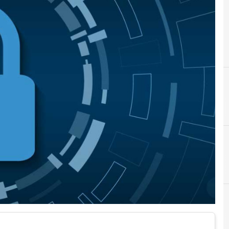
A
C
acquisizioni
cybersecurity