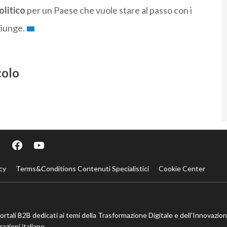
olitico
per un Paese che vuole stare al passo con i
giunge.
colo
cy
Terms&Conditions Contenuti Specialistici
Cookie Center
portali B2B dedicati ai temi della Trasformazione Digitale e dell’Innovazio
azioni italiane.