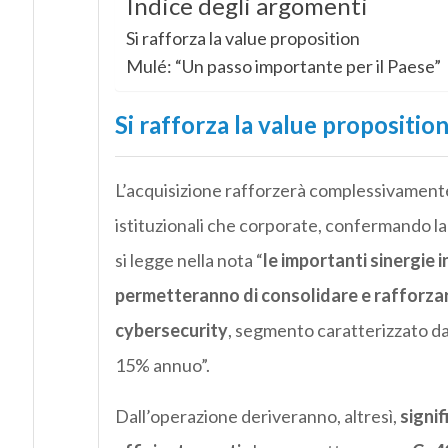
Indice degli argomenti
Si rafforza la value proposition
Mulé: “Un passo importante per il Paese”
Si rafforza la value propositio
L’acquisizione rafforzerà complessivamente l
istituzionali che corporate, confermando la 
si legge nella nota “
le importanti sinergie 
permetteranno di consolidare e rafforzar
c
yber
security
, segmento caratterizzato da 
15% annuo”.
Dall’operazione deriveranno, altresì,
signif