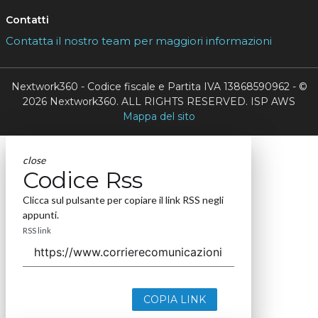
Contatti
Contatta il nostro team per maggiori informazioni
Nextwork360 - Codice fiscale e Partita IVA 13868590962 - ©
2026 Nextwork360. ALL RIGHTS RESERVED. ISP AWS
Mappa del sito
close
Codice Rss
Clicca sul pulsante per copiare il link RSS negli
appunti.
RSS link
COPIA LINK