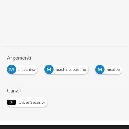
Argomenti
M
M
M
macchina
machine learning
mcafee
Canali
Cyber Security