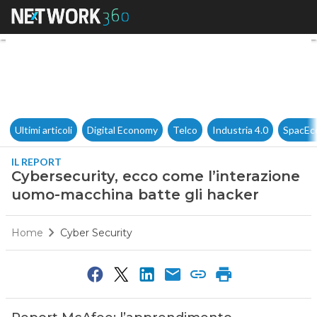
Cybersecurity, ecco come l’i
Ultimi articoli
Digital Economy
Telco
Industria 4.0
SpacEc
IL REPORT
Cybersecurity, ecco come l’interazione
uomo-macchina batte gli hacker
Home
Cyber Security