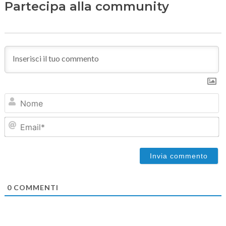
Partecipa alla community
N
Em
0
COMMENTI