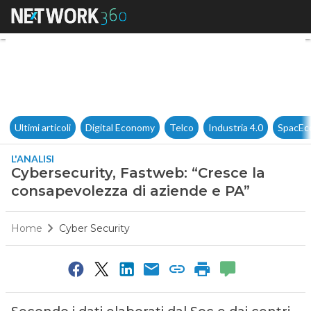
Cybersecurity, Fastweb: “Cres
Ultimi articoli
Digital Economy
Telco
Industria 4.0
SpacEc
L'ANALISI
Cybersecurity, Fastweb: “Cresce la
consapevolezza di aziende e PA”
Home
Cyber Security