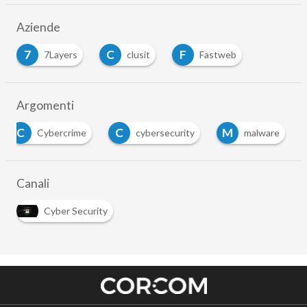
Aziende
7
C
F
7Layers
clusit
Fastweb
Argomenti
C
C
M
Cybercrime
cybersecurity
malware
Canali
Cyber Security