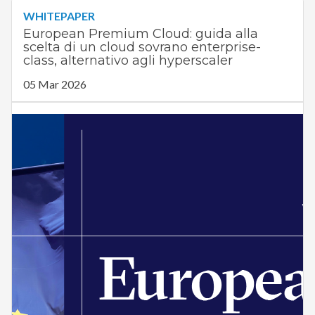
WHITEPAPER
European Premium Cloud: guida alla
scelta di un cloud sovrano enterprise-
class, alternativo agli hyperscaler
05 Mar 2026