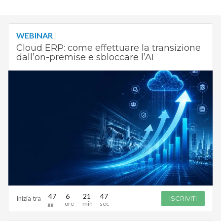
WEBINAR
Cloud ERP: come effettuare la transizione
dall’on-premise e sbloccare l’AI
47
6
21
46
Inizia tra
ISCRIVITI