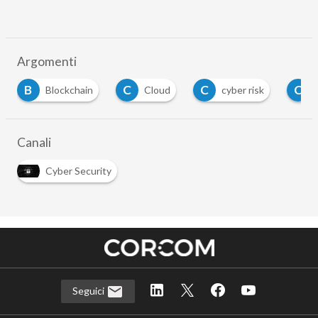
Argomenti
C
C
C
I
in
Cloud
cyber risk
Cybercrime
Canali
Cyber Security
Seguici