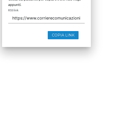
appunti.
RSS link
COPIA LINK