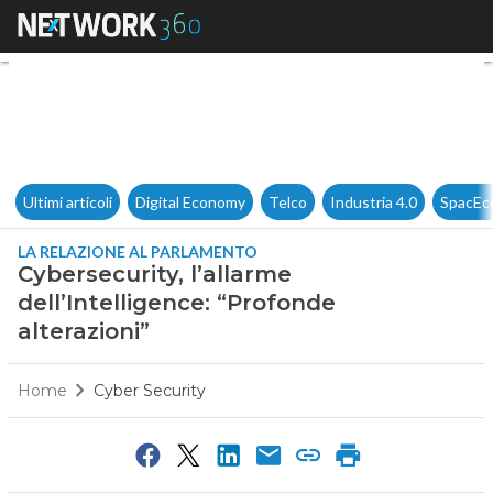
Cybersecurity, l’allarme dell’I
Ultimi articoli
Digital Economy
Telco
Industria 4.0
SpacEc
LA RELAZIONE AL PARLAMENTO
Cybersecurity, l’allarme
dell’Intelligence: “Profonde
alterazioni”
Home
Cyber Security