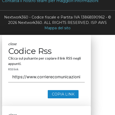
Contatta il nostro team per maggiori informazioni
Nextwork360 - Codice fiscale e Partita IVA 13868590962 - ©
2026 Nextwork360. ALL RIGHTS RESERVED. ISP AWS
Mappa del sito
close
Codice Rss
Clicca sul pulsante per copiare il link RSS negli
appunti.
RSS link
COPIA LINK
close