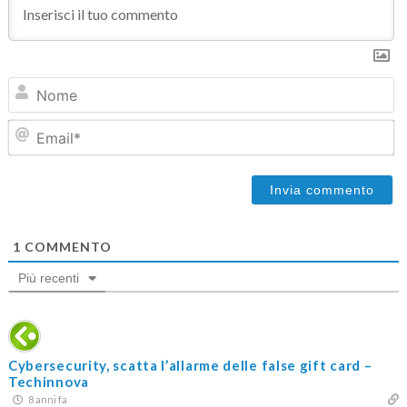
N
Em
1
COMMENTO
Più recenti
Cybersecurity, scatta l’allarme delle false gift card –
Techinnova
8 anni fa