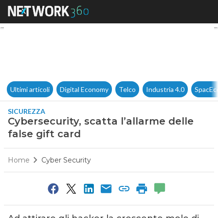
Cybersecurity, scatta l’allarme
Ultimi articoli
Digital Economy
Telco
Industria 4.0
SpacEc
SICUREZZA
Cybersecurity, scatta l’allarme delle
false gift card
Home
Cyber Security