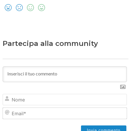
Partecipa alla community
N
Em