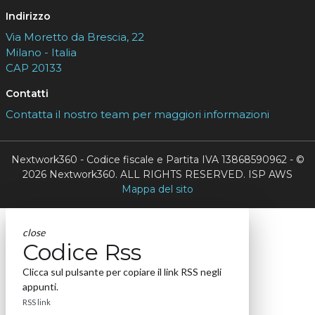
Indirizzo
Via Moretto da Brescia, 22
Milano - Italia
CAP 20133
Contatti
Contatta il nostro team per maggiori informazioni
Nextwork360 - Codice fiscale e Partita IVA 13868590962 - ©
2026 Nextwork360. ALL RIGHTS RESERVED. ISP AWS
Mappa del sito
close
Codice Rss
Clicca sul pulsante per copiare il link RSS negli
appunti.
RSS link