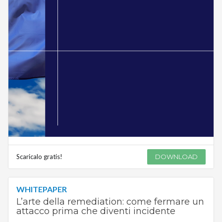
Scaricalo gratis!
DOWNLOAD
WHITEPAPER
L’arte della remediation: come fermare un
attacco prima che diventi incidente