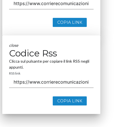
COPIA LINK
close
Codice Rss
Clicca sul pulsante per copiare il link RSS negli
appunti.
RSS link
COPIA LINK