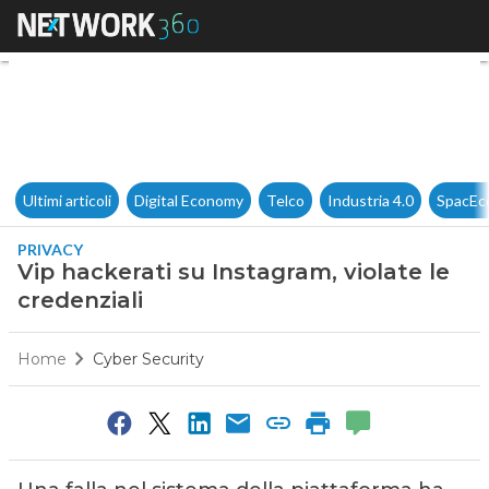
Vip hackerati su Instagram, vi
Ultimi articoli
Digital Economy
Telco
Industria 4.0
SpacEc
PRIVACY
Vip hackerati su Instagram, violate le
credenziali
Home
Cyber Security