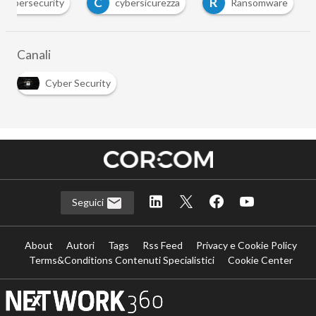
C
R
cybersecurity
cybersicurezza
Ransomware
Canali
Cyber Security
Seguici
About
Autori
Tags
Rss Feed
Privacy e Cookie Policy
Terms&Conditions Contenuti Specialistici
Cookie Center