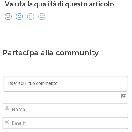
Valuta la qualità di questo articolo
Partecipa alla community
N
Em