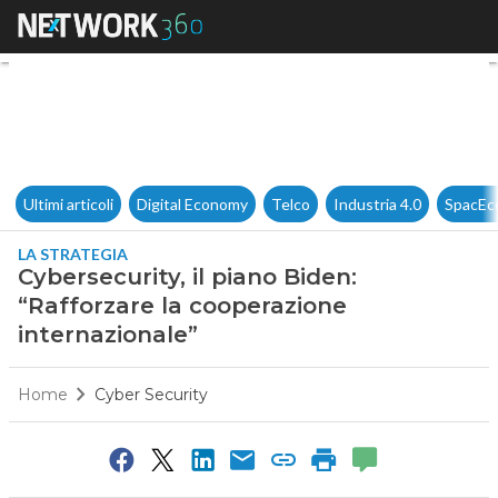
Cybersecurity, il piano Biden:
Ultimi articoli
Digital Economy
Telco
Industria 4.0
SpacEc
LA STRATEGIA
Cybersecurity, il piano Biden:
“Rafforzare la cooperazione
internazionale”
Home
Cyber Security