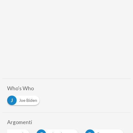
Who's Who
J
Joe Biden
Argomenti