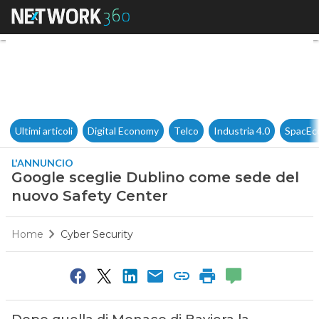
Google sceglie Dublino come 
Ultimi articoli
Digital Economy
Telco
Industria 4.0
SpacEc
L'ANNUNCIO
Google sceglie Dublino come sede del
nuovo Safety Center
Home
Cyber Security