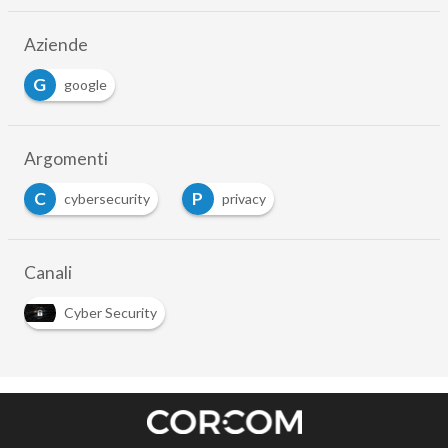
Aziende
G
google
Argomenti
C
P
cybersecurity
privacy
Canali
Cyber Security