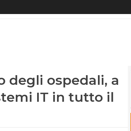
degli ospedali, a rischio 80mila sistemi IT in tutto
o degli ospedali, a
temi IT in tutto il