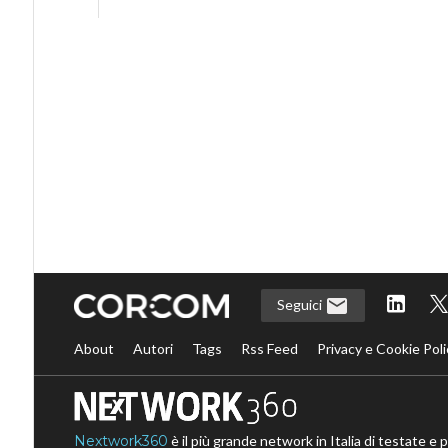
Seguici
About
Autori
Tags
Rss Feed
Privacy e Cookie Poli
Nextwork360
è il più grande network in Italia di testate e 