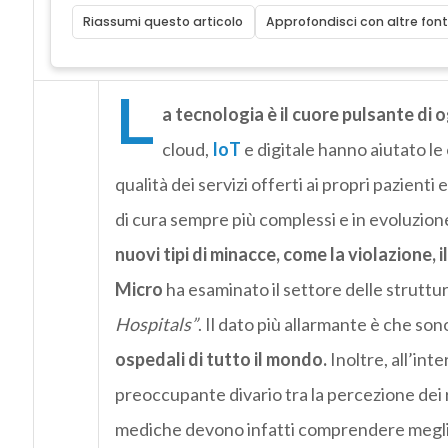
Riassumi questo articolo
Approfondisci con altre font
L
a tecnologia è il cuore pulsante di
cloud,
IoT
e digitale hanno aiutato le
qualità dei servizi offerti ai propri pazienti e
di cura sempre più complessi e in evoluzion
nuovi tipi di minacce, come la violazione, i
Micro
ha esaminato il settore delle struttu
Hospitals”
. Il dato più allarmante è che so
ospedali di tutto il mondo.
Inoltre, all’int
preoccupante divario tra la percezione dei ri
mediche devono infatti comprendere meglio 