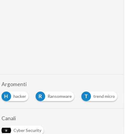
Argomenti
H
R
T
hacker
Ransomware
trend micro
Canali
Cyber Security