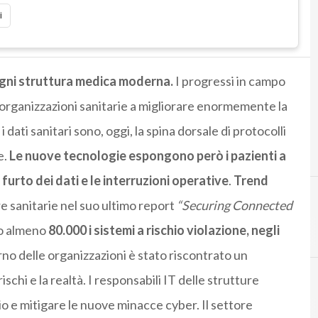
i
 ogni struttura medica moderna.
I progressi in campo
 organizzazioni sanitarie a migliorare enormemente la
 i dati sanitari sono, oggi, la spina dorsale di protocolli
e.
Le nuove tecnologie espongono però i pazienti a
l furto dei dati e le interruzioni operative
.
Trend
re sanitarie nel suo ultimo report
“Securing Connected
C
Cybercrime
no almeno
80.000 i sistemi a rischio violazione, negli
erno delle organizzazioni è stato riscontrato un
schi e la realtà. I responsabili IT delle strutture
e mitigare le nuove minacce cyber. Il settore