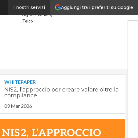
Aggiungi tra i preferiti su Google
 il mondo
I nostri servizi
Ultimi articoli
Digital Economy
Telco
Industria 4.0
SpacEconomy
PA Digitale
Green economy
Intelligenza
artificiale
Videointerviste
Le Guide di
CorCom
WHITEPAPER
Podcast
Privacy
NIS2, l’approccio per creare valore oltre la
compliance
09 Mar 2026