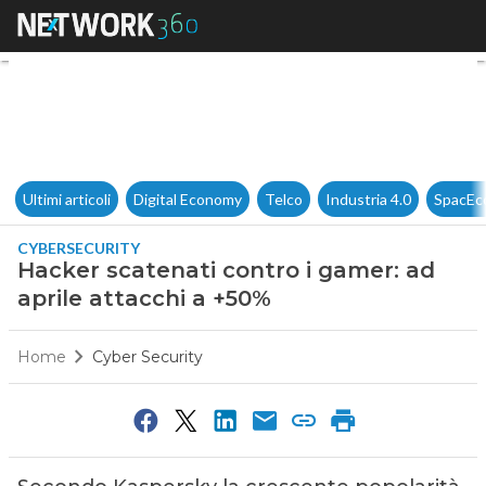
Hacker scatenati contro i gam
Ultimi articoli
Digital Economy
Telco
Industria 4.0
SpacEc
CYBERSECURITY
Hacker scatenati contro i gamer: ad
aprile attacchi a +50%
Home
Cyber Security