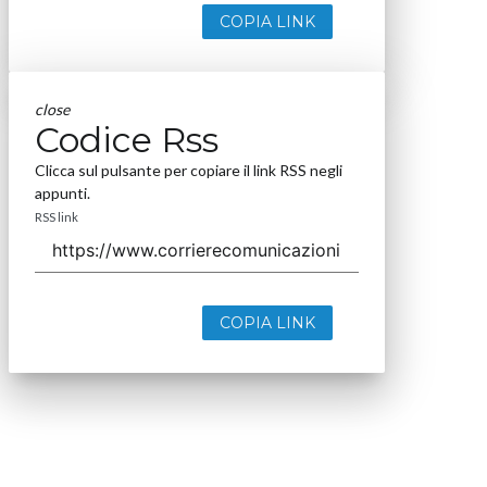
COPIA LINK
close
Codice Rss
Clicca sul pulsante per copiare il link RSS negli
appunti.
RSS link
COPIA LINK