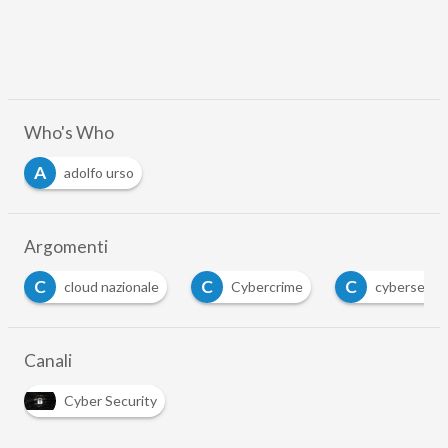
Who's Who
A
adolfo urso
Argomenti
C
C
C
cloud nazionale
Cybercrime
cybersecurit
Canali
Cyber Security