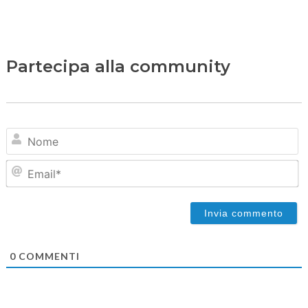
Partecipa alla community
N
Em
0
COMMENTI