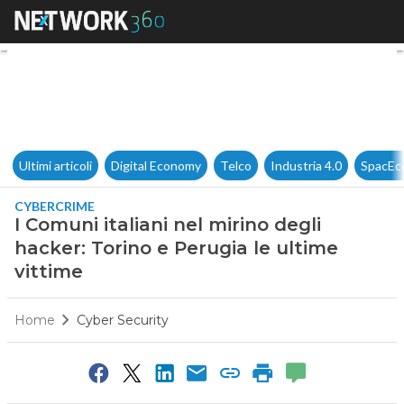
I Comuni italiani nel mirino d
Ultimi articoli
Digital Economy
Telco
Industria 4.0
SpacEc
CYBERCRIME
I Comuni italiani nel mirino degli
hacker: Torino e Perugia le ultime
vittime
Home
Cyber Security