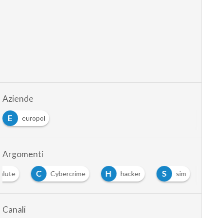
Aziende
E
europol
Argomenti
C
H
S
alute
Cybercrime
hacker
sim
Canali