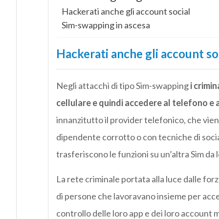
Hackerati anche gli account social
Sim-swapping in ascesa
Hackerati anche gli account so
Negli attacchi di tipo Sim-swapping
i crimi
cellulare e quindi accedere al telefono e a
innanzitutto il provider telefonico, che viene
dipendente corrotto o con tecniche di socia
trasferiscono le funzioni su un’altra Sim da 
La rete criminale portata alla luce dalle for
di persone che lavoravano insieme per acced
controllo delle loro app e dei loro account 