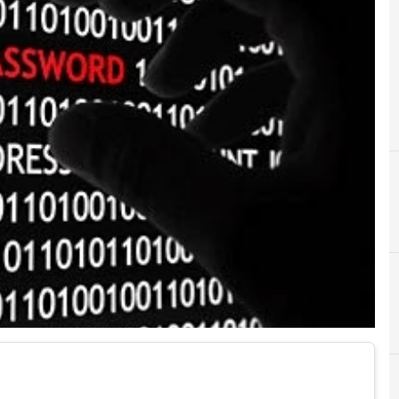
C
criptov