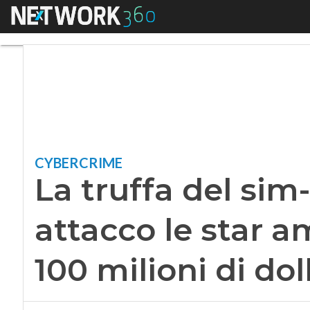
Menu
La truffa del sim-s
CYBERCRIME
La truffa del sim
attacco le star a
100 milioni di dol