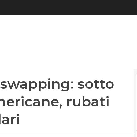
wapping: sotto attacco le star americane, rubati 100
-swapping: sotto
mericane, rubati
lari