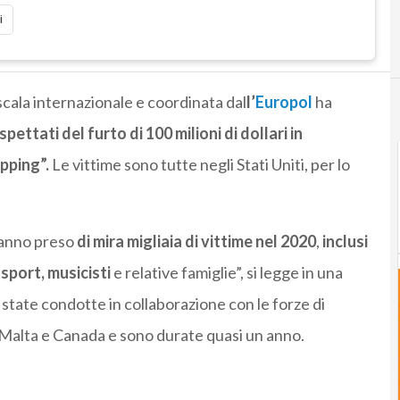
i
scala internazionale e coordinata dal
l’
Europol
ha
pettati del furto di 100 milioni di dollari in
pping”.
Le vittime sono tutte negli Stati Uniti, per lo
hanno preso
di mira migliaia di vittime nel 2020
,
inclusi
sport, musicisti
e relative famiglie”, si legge in una
state condotte in collaborazione con le forze di
o, Malta e Canada e sono durate quasi un anno.