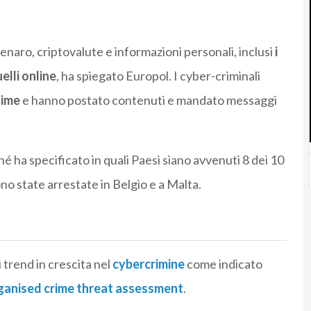
naro, criptovalute e informazioni personali, inclusi
i
elli online
, ha spiegato Europol. I cyber-criminali
time
e hanno postato contenuti e mandato messaggi
né ha specificato in quali Paesi siano avvenuti 8 dei 10
no state arrestate in Belgio e a Malta.
trend in crescita nel
cybercrimine
come indicato
ganised crime threat assessment
.