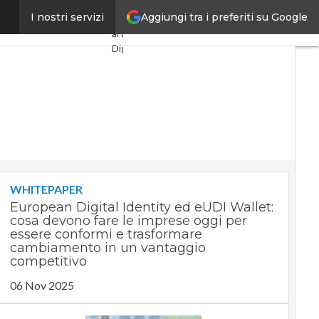
Aggiungi tra i preferiti su Google
 milioni di dollari
I nostri servizi
Ultimi
articoli
Digital
Economy
Telco
Industria
4.0
SpacEconomy
PA
Digitale
Green
economy
WHITEPAPER
Intelligenza
European Digital Identity ed eUDI Wallet:
artificiale
cosa devono fare le imprese oggi per
Videointerviste
essere conformi e trasformare
Le
cambiamento in un vantaggio
Guide di
competitivo
CorCom
06 Nov 2025
Podcast
Privacy