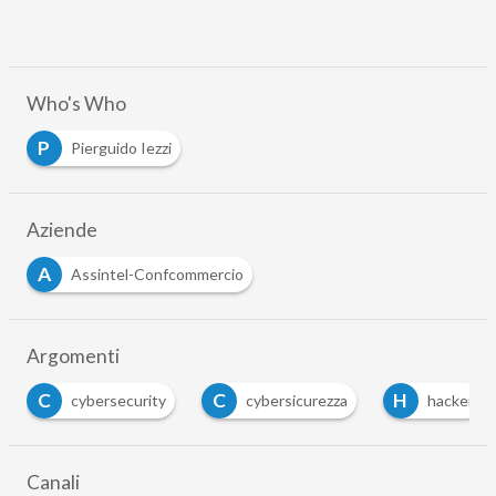
Who's Who
P
Pierguido Iezzi
Aziende
A
Assintel-Confcommercio
Argomenti
C
H
P
S
cybersicurezza
hacker
pmi
s
…
Canali