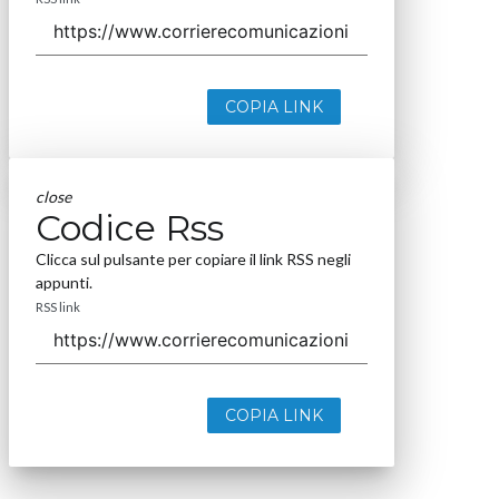
COPIA LINK
close
Codice Rss
Clicca sul pulsante per copiare il link RSS negli
appunti.
RSS link
COPIA LINK