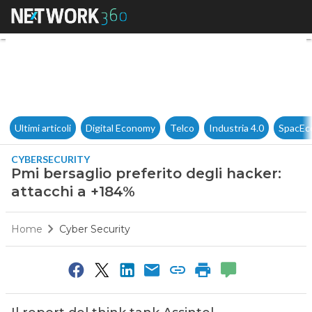
Pmi bersaglio preferito degli 
Ultimi articoli
Digital Economy
Telco
Industria 4.0
SpacEc
CYBERSECURITY
Pmi bersaglio preferito degli hacker:
attacchi a +184%
Home
Cyber Security