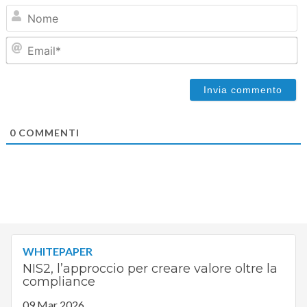
N
Em
0
COMMENTI
WHITEPAPER
NIS2, l’approccio per creare valore oltre la
compliance
09 Mar 2026