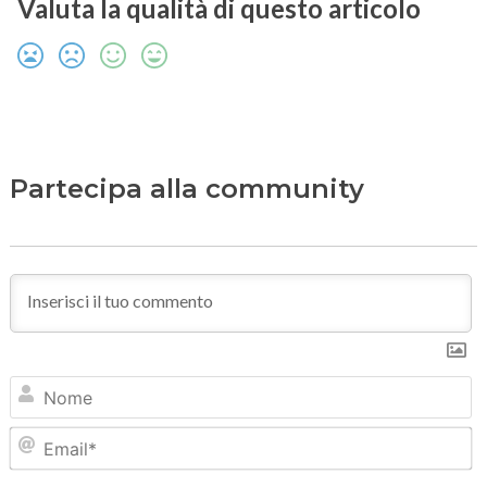
Valuta la qualità di questo articolo
Partecipa alla community
N
Em