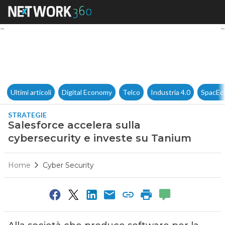
Salesforce accelera sulla cyb
Ultimi articoli
Digital Economy
Telco
Industria 4.0
SpacEc
STRATEGIE
Salesforce accelera sulla
cybersecurity e investe su Tanium
Home
Cyber Security