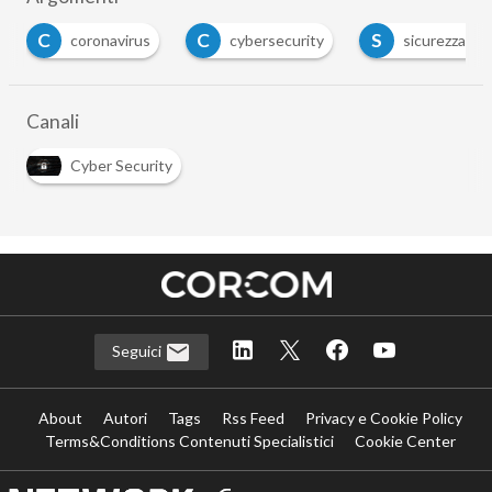
C
C
S
coronavirus
cybersecurity
sicurezza inf
Canali
Cyber Security
Seguici
About
Autori
Tags
Rss Feed
Privacy e Cookie Policy
Terms&Conditions Contenuti Specialistici
Cookie Center