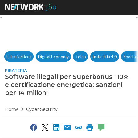
Software illegali per Superbon
Ultimi articoli
Digital Economy
Telco
Industria 4.0
SpacEc
PIRATERIA
Software illegali per Superbonus 110%
e certificazione energetica: sanzioni
per 14 milioni
Home
Cyber Security