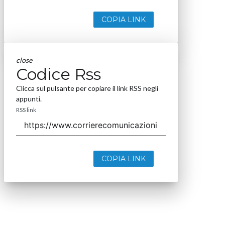
COPIA LINK
close
Codice Rss
Clicca sul pulsante per copiare il link RSS negli
appunti.
RSS link
COPIA LINK