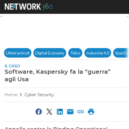
Software, Kaspersky fa la “gue
Ultimi articoli
Digital Economy
Telco
Industria 4.0
SpacEc
IL CASO
Software, Kaspersky fa la “guerra”
agli Usa
Home
Cyber Security