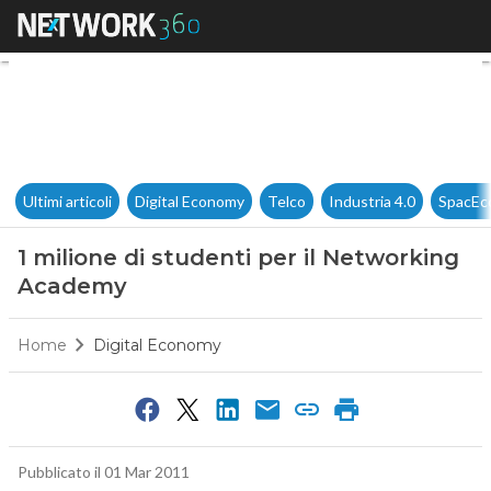
1 milione di studenti per il 
Ultimi articoli
Digital Economy
Telco
Industria 4.0
SpacEc
1 milione di studenti per il Networking
Academy
Home
Digital Economy
Pubblicato il 01 Mar 2011