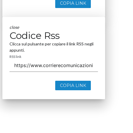
COPIA LINK
close
Codice Rss
Clicca sul pulsante per copiare il link RSS negli
appunti.
RSS link
COPIA LINK