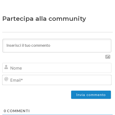
Partecipa alla community
N
Em
0
COMMENTI