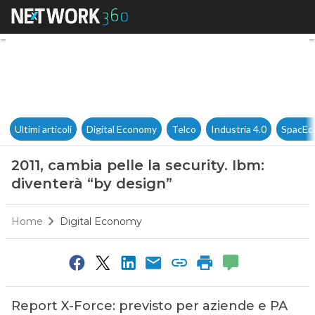
2011, cambia pelle la security.
Ultimi articoli
Digital Economy
Telco
Industria 4.0
SpacEc
2011, cambia pelle la security. Ibm:
diventerà “by design”
Home
Digital Economy
Report X-Force: previsto per aziende e PA