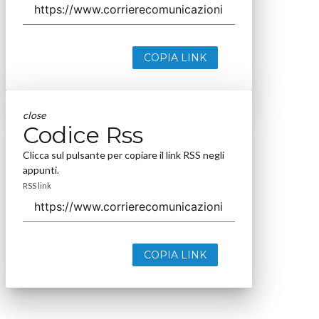
COPIA LINK
close
Codice Rss
Clicca sul pulsante per copiare il link RSS negli
appunti.
RSS link
COPIA LINK