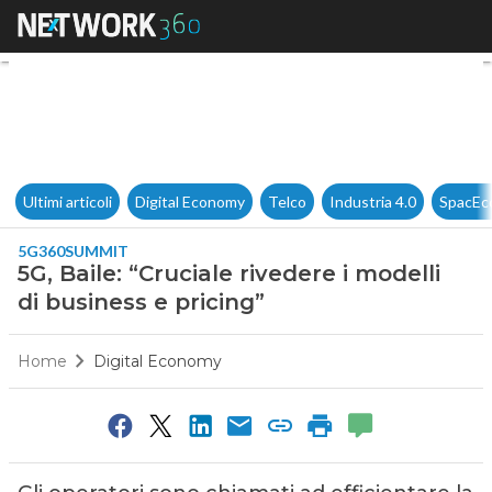
5G, Baile: “Cruciale rivedere i
Ultimi articoli
Digital Economy
Telco
Industria 4.0
SpacEc
5G360SUMMIT
5G, Baile: “Cruciale rivedere i modelli
di business e pricing”
Home
Digital Economy