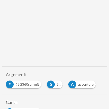
Argomenti
#
5
A
#5G360summit
5g
accenture
Canali