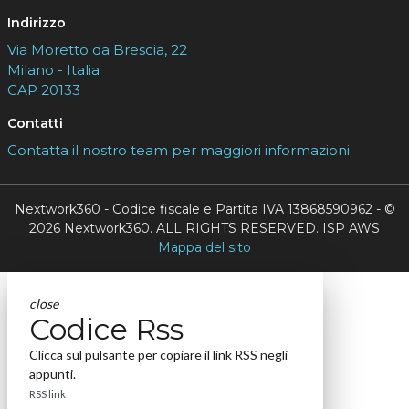
Indirizzo
Via Moretto da Brescia, 22
Milano - Italia
CAP 20133
Contatti
Contatta il nostro team per maggiori informazioni
Nextwork360 - Codice fiscale e Partita IVA 13868590962 - ©
2026 Nextwork360. ALL RIGHTS RESERVED. ISP AWS
Mappa del sito
close
Codice Rss
Clicca sul pulsante per copiare il link RSS negli
appunti.
RSS link