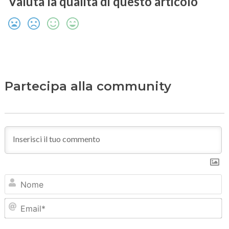
Valuta la qualità di questo articolo
Partecipa alla community
N
Em