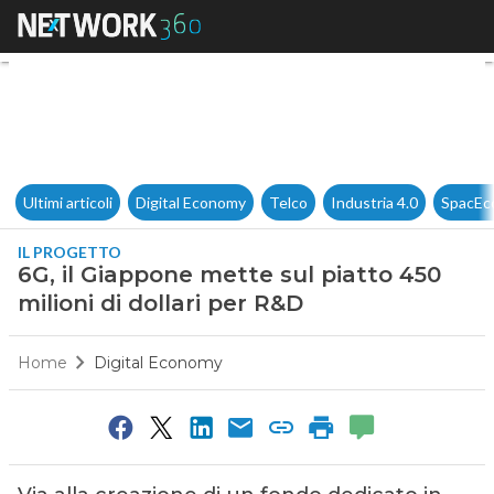
6G, il Giappone mette sul piat
Ultimi articoli
Digital Economy
Telco
Industria 4.0
SpacEc
IL PROGETTO
6G, il Giappone mette sul piatto 450
milioni di dollari per R&D
Home
Digital Economy