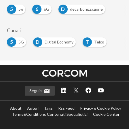
5
6
D
5g
6G
decarbonizzazione
Canali
5
D
T
5G
Digital Economy
Telco
Seguici
About
Autori
Tags
Rss Feed
Privacy e Cookie Policy
Terms&Conditions Contenuti Specialistici
Cookie Center