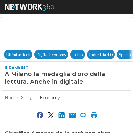
A Milano la medaglia d’oro del
Ultimi articoli
Digital Economy
Telco
Industria 4.0
SpacEc
IL RANKING
A Milano la medaglia d’oro della
lettura. Anche in digitale
Home
Digital Economy