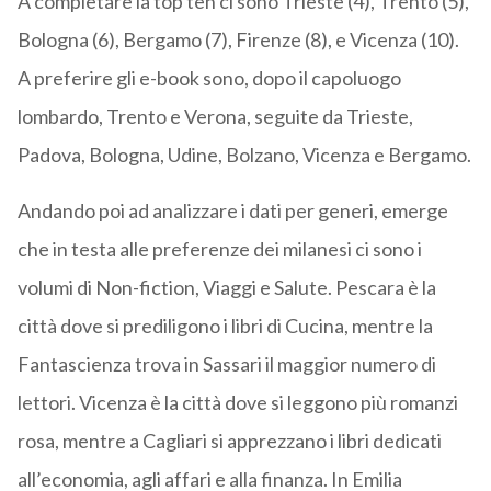
A completare la top ten ci sono Trieste (4), Trento (5),
Bologna (6), Bergamo (7), Firenze (8), e Vicenza (10).
A preferire gli e-book sono, dopo il capoluogo
lombardo, Trento e Verona, seguite da Trieste,
Padova, Bologna, Udine, Bolzano, Vicenza e Bergamo.
Andando poi ad analizzare i dati per generi, emerge
che in testa alle preferenze dei milanesi ci sono i
volumi di Non-fiction, Viaggi e Salute. Pescara è la
città dove si prediligono i libri di Cucina, mentre la
Fantascienza trova in Sassari il maggior numero di
lettori. Vicenza è la città dove si leggono più romanzi
rosa, mentre a Cagliari si apprezzano i libri dedicati
all’economia, agli affari e alla finanza. In Emilia