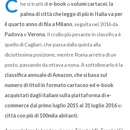
C
he si tratti di
e-book
o
volumi cartacei
,
la
palma di città che legge di più in Italia va per
il quarto anno di fila a Milano
, seguita nel 2016 da
Padova
e
Verona
. Il crollo più pesante in classifica è
quello di Cagliari, che passa dalla quinta alla
diciottesima posizione, mentre Roma arretra di un
posto, passando da ottava a nona. A sottolinearlo è la
classifica annuale di Amazon, che si basa sul
numero di titoli in formato cartaceo ed e-book
acquistati dagli italiani sulla piattaforma di e-
commerce dal primo luglio 2015 al 31 luglio 2016
in
città con più di 100mila abitanti
.