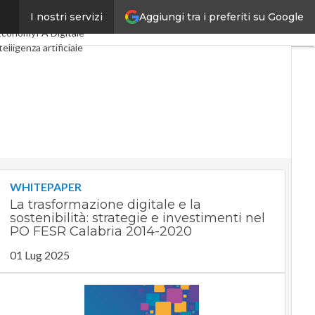
Aggiungi tra i preferiti su Google
I nostri servizi
al Economy
Telco
Economy
PA Digitale
telligenza artificiale
 Guide di CorCom
Podcast
WHITEPAPER
La trasformazione digitale e la
sostenibilità: strategie e investimenti nel
PO FESR Calabria 2014-2020
01 Lug 2025