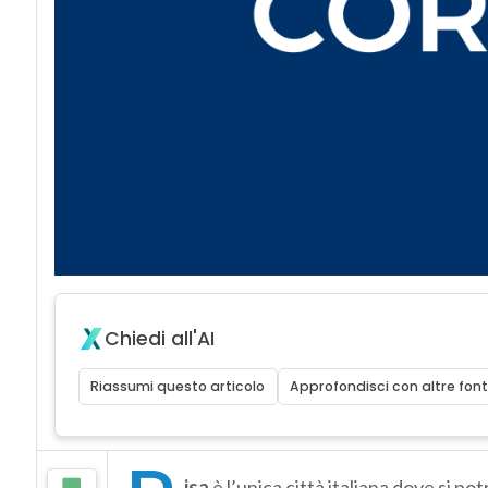
Chiedi all'AI
Riassumi questo articolo
Approfondisci con altre font
isa
è l’unica città italiana dove si po