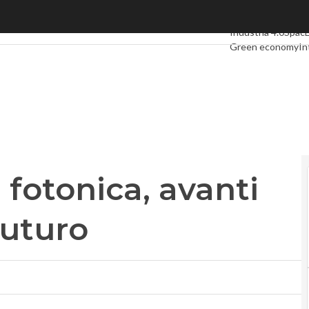
tonica, avanti sull’Internet del futuro
Ultimi articoli
Digit
Industria 4.0
Spac
Green economy
In
Videointerviste
Le
Privacy
 fotonica, avanti
futuro