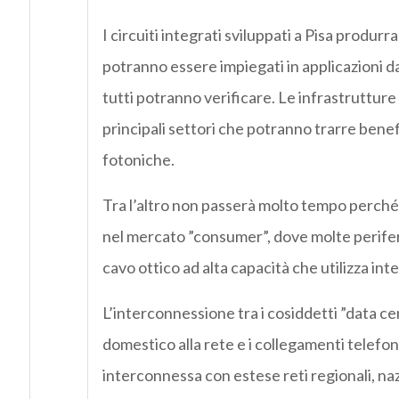
I circuiti integrati sviluppati a Pisa produ
potranno essere impiegati in applicazioni da
tutti potranno verificare. Le infrastrutture 
principali settori che potranno trarre bene
fotoniche.
Tra l’altro non passerà molto tempo perché 
nel mercato ”consumer”, dove molte perife
cavo ottico ad alta capacità che utilizza int
L’interconnessione tra i cosiddetti ”data ce
domestico alla rete e i collegamenti telefoni
interconnessa con estese reti regionali, naz