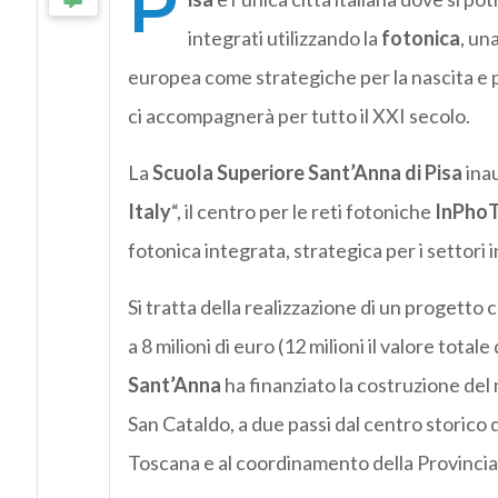
P
integrati utilizzando la
fotonica
, un
europea come strategiche per la nascita e p
ci accompagnerà per tutto il XXI secolo.
La
Scuola Superiore Sant’Anna di Pisa
inau
Italy
“, il centro per le reti fotoniche
InPho
fotonica integrata, strategica per i settori 
Si tratta della realizzazione di un progetto
a 8 milioni di euro (12 milioni il valore totale
Sant’Anna
ha finanziato la costruzione del 
San Cataldo, a due passi dal centro storico 
Toscana e al coordinamento della Provincia 