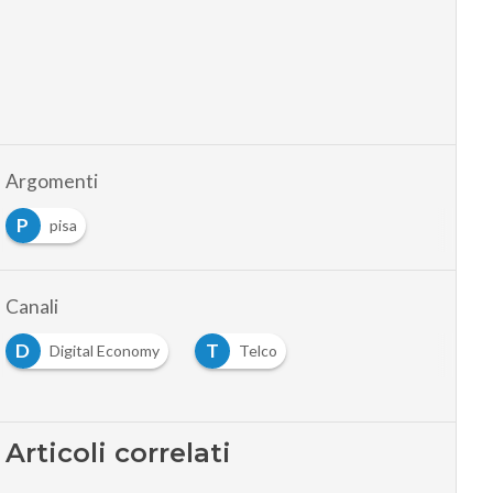
Argomenti
P
pisa
Canali
D
T
Digital Economy
Telco
Articoli correlati