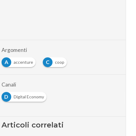
Argomenti
A
C
accenture
coop
…
Canali
D
Digital Economy
Articoli correlati