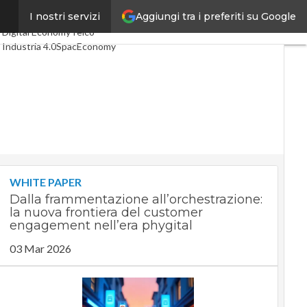
Aggiungi tra i preferiti su Google
e
I nostri servizi
Ultimi articoli
Digital Economy
Telco
Industria 4.0
SpacEconomy
PA Digitale
Green economy
Intelligenza artificiale
Videointerviste
Le Guide di CorCom
Podcast
Privacy
WHITE PAPER
Dalla frammentazione all’orchestrazione:
la nuova frontiera del customer
engagement nell’era phygital
03 Mar 2026