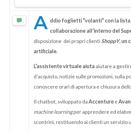
A
ddio foglietti “volanti” con la list
collaborazione all’interno del Su
disposizione dei propri clienti
ShoppY
, un 
artificiale.
L’assistente virtuale aiuta
aiutare a gestir
d’acquisto, notizie sulle promozioni, sulla 
conoscere orari di apertura e chiusura dello
Il chatbot, sviluppato da
Accenture
e
Avan
machine learning
per apprendere ed elaborar
scontrini, restituendo ai clienti un servizio u