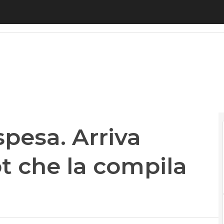
pesa. Arriva ShoppY, il chatbot che la compila per t
spesa. Arriva
t che la compila