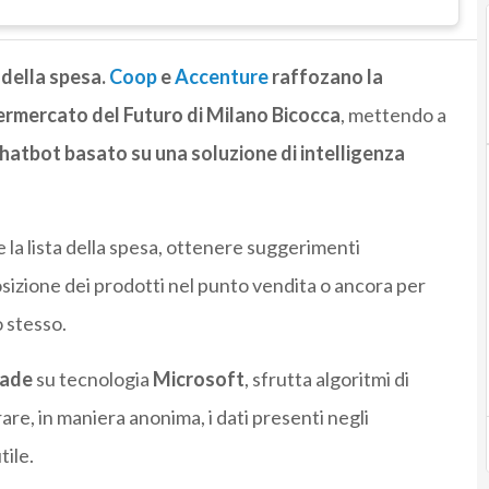
a della spesa.
Coop
e
Accenture
raffozano la
permercato del Futuro di Milano Bicocca
, mettendo a
chatbot basato su una soluzione di intelligenza
e la lista della spesa, ottenere suggerimenti
posizione dei prodotti nel punto vendita o ancora per
 stesso.
ade
su tecnologia
Microsoft
, sfrutta algoritmi di
e, in maniera anonima, i dati presenti negli
tile.