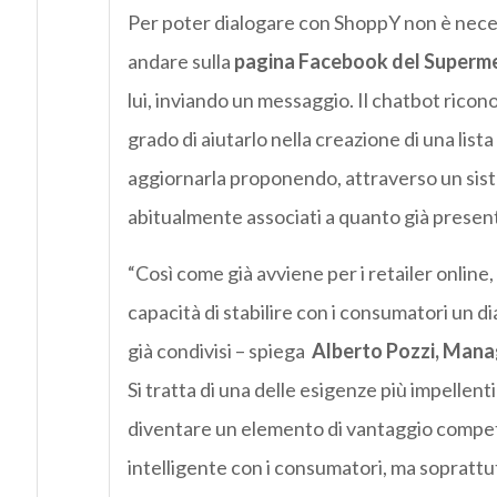
Per poter dialogare con ShoppY non è necess
andare sulla
pagina Facebook del Supermer
lui, inviando un messaggio. Il chatbot ricon
grado di aiutarlo nella creazione di una li
aggiornarla proponendo, attraverso un sis
abitualmente associati a quanto già present
“Così come già avviene per i retailer online,
capacità di stabilire con i consumatori un d
già condivisi – spiega
Alberto Pozzi, Manag
Si tratta di una delle esigenze più impellent
diventare un elemento di vantaggio compet
intelligente con i consumatori, ma soprattut