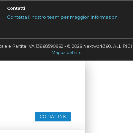
Contatti
Contatta il nostro team per maggiori informazioni
scale e Partita IVA 13868590962 - © 2026 Nextwork360. ALL 
Mappa del sito
COPIA LINK