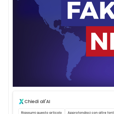
Chiedi all'AI
Riassumi questo articolo
Approfondisci con altre font