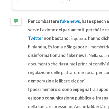
Per combattere
fake news
, hate speech 
serve l’azione dei parlamenti
, perché le r
Twitter
non bastano.
È quanto
hanno dichi
Finlandia, Estonia e Singapore
– membri de
disinformation and fake news.
Nella sua ri
documento che riassume i principi condivisi 
regolazione delle piattaforme social per c
democrazie
e le libere elezioni.
I
paesi membro si sono impegnati a support
esigono comunicazione pubblica e traspare
della libera espressione. Anche la libertà di 