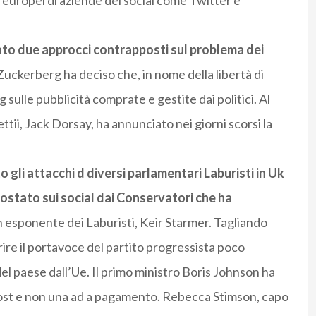
i europei di aziende dei social come Twitter e
to due approcci contrapposti sul problema dei
 Zuckerberg ha deciso che, in nome della libertà di
ulle pubblicità comprate e gestite dai politici. Al
ettii, Jack Dorsay, ha annunciato nei giorni scorsi la
gli attacchi d diversi parlamentari Laburisti in Uk
ostato sui social dai Conservatori che ha
n esponente dei Laburisti, Keir Starmer. Tagliando
rire il portavoce del partito progressista poco
el paese dall’Ue. Il primo ministro Boris Johnson ha
post e non una ad a pagamento. Rebecca Stimson, capo