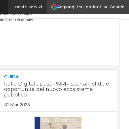
Aggiungi tra i preferiti su Google
I nostri servizi
icoli
Digital Economy
Telco
a 4.0
SpacEconomy
ale
Green economy
nza artificiale
erviste
Le Guide di CorCom
Privacy
GUIDA
Italia Digitale post-PNRR: scenari, sfide e
opportunità del nuovo ecosistema
pubblico
31 Mar 2026