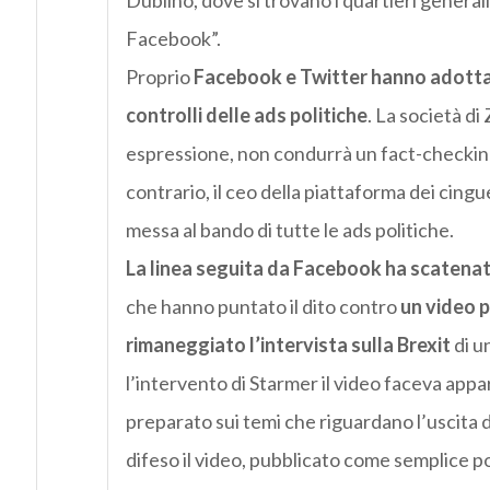
Dublino, dove si trovano i quartieri general
Facebook”.
Proprio
Facebook e Twitter hanno adotta
controlli delle ads politiche
. La società di
espressione, non condurrà un fact-checking s
contrario, il ceo della piattaforma dei cingu
messa al bando di tutte le ads politiche.
La linea seguita da Facebook ha scatenato 
che hanno puntato il dito contro
un video p
rimaneggiato l’intervista sulla Brexit
di u
l’intervento di Starmer il video faceva appa
preparato sui temi che riguardano l’uscita d
difeso il video, pubblicato come semplice 