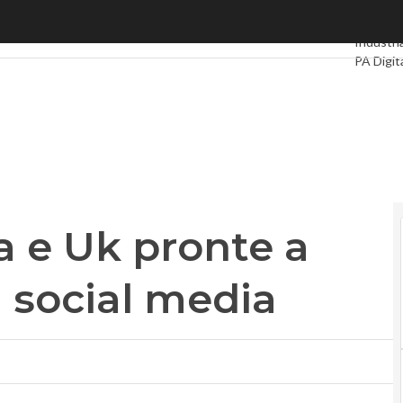
e Uk pronte a imporre regole ai social media
Ultimi art
Industri
PA Digit
Intellige
Videoint
Podcast
a e Uk pronte a
i social media