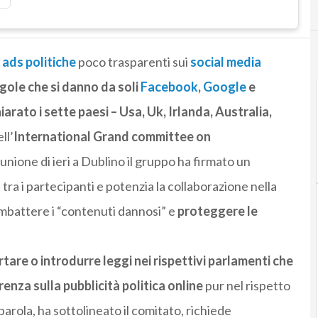
e
ads politiche
poco trasparenti sui
social media
egole che si danno da soli
Facebook
,
Google
e
arato i sette paesi – Usa, Uk, Irlanda, Australia,
ll’
International Grand committee on
unione di ieri a Dublino il gruppo ha firmato un
tra i partecipanti e potenzia la collaborazione nella
ombattere i “contenuti dannosi” e
proteggere le
are o introdurre leggi nei rispettivi parlamenti che
nza sulla pubblicità politica online
pur nel rispetto
parola, ha sottolineato il comitato, richiede