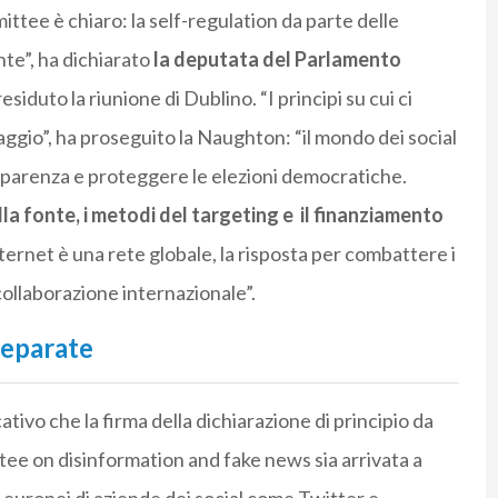
ttee è chiaro: la self-regulation da parte delle
nte”, ha dichiarato
la deputata del Parlamento
residuto la riunione di Dublino. “I principi su cui ci
gio”, ha proseguito la Naughton: “il mondo dei social
parenza e proteggere le elezioni democratiche.
a fonte, i metodi del targeting e il finanziamento
ernet è una rete globale, la risposta per combattere i
collaborazione internazionale”.
separate
tivo che la firma della dichiarazione di principio da
ee on disinformation and fake news sia arrivata a