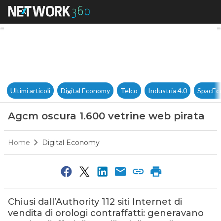
Agcm oscura 1.600 vetrine we
Ultimi articoli
Digital Economy
Telco
Industria 4.0
SpacEc
Agcm oscura 1.600 vetrine web pirata
Home
Digital Economy
Chiusi dall’Authority 112 siti Internet di
vendita di orologi contraffatti: generavano