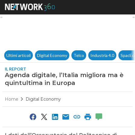
Agenda digitale, l’Italia migl
Ultimi articoli
Digital Economy
Telco
Industria 4.0
SpacEc
IL REPORT
Agenda digitale, l’Italia migliora ma è
quintultima in Europa
Home
Digital Economy