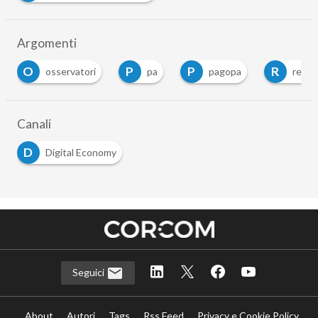
Argomenti
O
P
P
R
osservatori
pa
pagopa
report
Canali
D
Digital Economy
Seguici
About
Autori
Tags
Rss Feed
Privacy e Cookie Policy