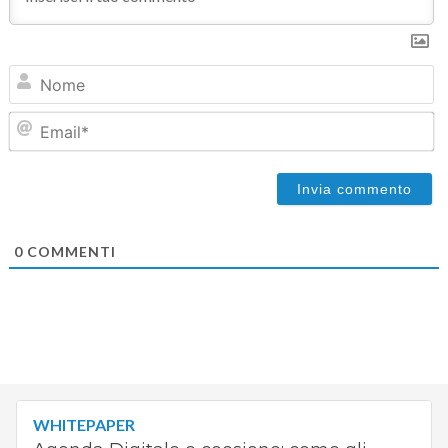
N
Em
0
COMMENTI
WHITEPAPER