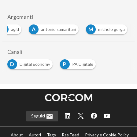
Argomenti
A
A
M
agid
antonio samaritani
michele gorga
Canali
D
P
Digital Economy
PA Digitale
Seguici
About
Autori
Tags
Rss Feed
Privacy e Cookie Policy