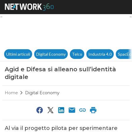
Agid e Difesa si alleano sull’id
Ultimi articoli
Digital Economy
Telco
Industria 4.0
SpacEc
Agid e Difesa si alleano sull’identità
digitale
Home
Digital Economy
Al via il progetto pilota per sperimentare