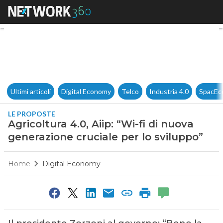
Agricoltura 4.0, Aiip: “Wi-fi d
Ultimi articoli
Digital Economy
Telco
Industria 4.0
SpacEc
LE PROPOSTE
Agricoltura 4.0, Aiip: “Wi-fi di nuova
generazione cruciale per lo sviluppo”
Home
Digital Economy