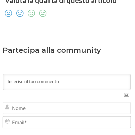
Valuta la qualità di questo articolo
Partecipa alla community
N
Em