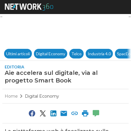
Aie accelera sul digitale, via
Ultimi articoli
Digital Economy
Telco
Industria 4.0
SpacEc
EDITORIA
Aie accelera sul digitale, via al
progetto Smart Book
Home
Digital Economy