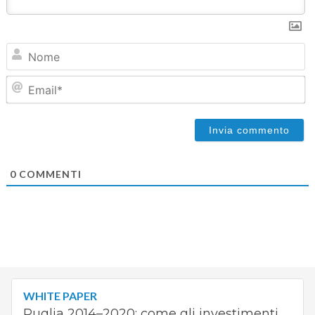
N
Em
0
COMMENTI
WHITE PAPER
Puglia 2014–2020: come gli investimenti