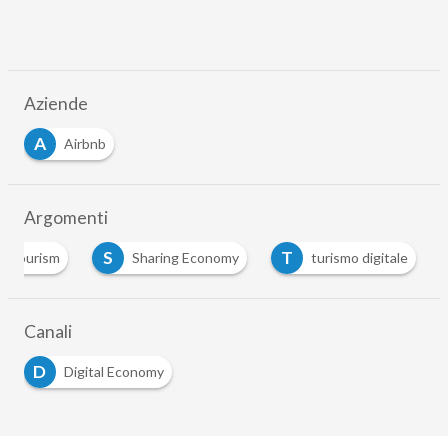
Aziende
A
Airbnb
Argomenti
S
T
e-tourism
Sharing Economy
turismo digitale
Canali
D
Digital Economy