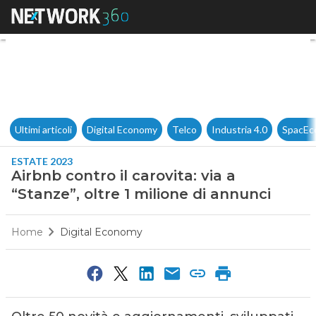
Airbnb contro il carovita: via 
Ultimi articoli
Digital Economy
Telco
Industria 4.0
SpacEc
ESTATE 2023
Airbnb contro il carovita: via a
“Stanze”, oltre 1 milione di annunci
Home
Digital Economy