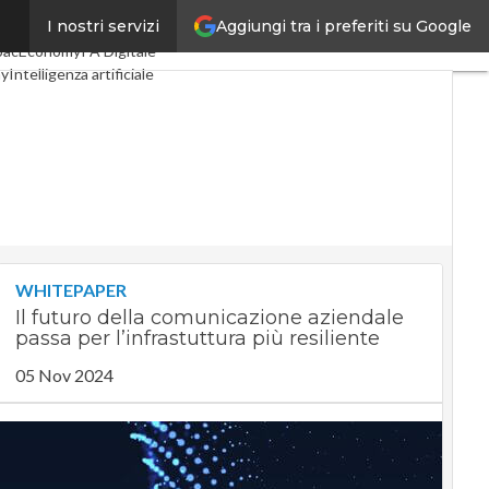
Aggiungi tra i preferiti su Google
I nostri servizi
igital Economy
Telco
pacEconomy
PA Digitale
my
Intelligenza artificiale
e
Le Guide di CorCom
y
WHITEPAPER
Il futuro della comunicazione aziendale
passa per l’infrastuttura più resiliente
05 Nov 2024