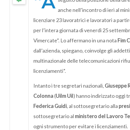
“A
anche nell’incontro di ieri al min
licenziare 23 lavoratrici e lavoratori a part
per l’intera giornata di venerdì 25 settembr
Vimercate”. Lo affermano in una nota
Fim C
dall’azienda, spiegano, coinvolge gli addetti 
multinazionale delle telecomunicazioni rifiut
licenziamenti”.
Intanto i tre segretari nazionali,
Giuseppe R
Colonna
(
Uilm Uil
) hanno indirizzato oggi t
Federica Guidi
, al sottosegretario alla
pres
sottosegretario al
ministero del Lavoro
Te
ogni strumento per evitare i licenziamenti.