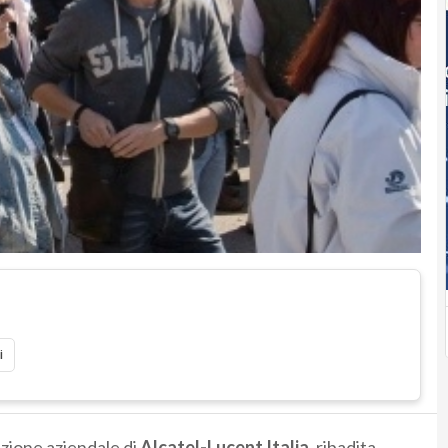
i
ezione aziendale di
Alcatel-Lucent Italia
, ribadita