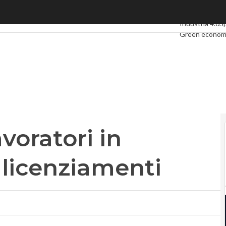
oratori in sciopero contro i licenziamenti
Ultimi articoli
D
Industria 4.0
S
Green econo
Videointervist
Podcast
Privac
voratori in
 licenziamenti