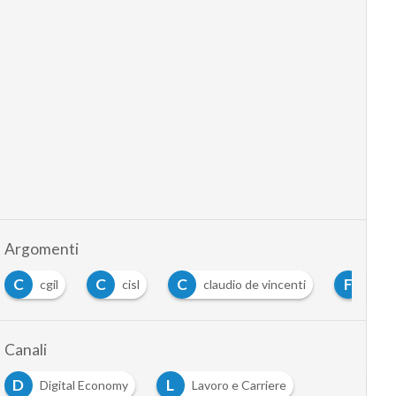
Argomenti
C
C
F
cisl
claudio de vincenti
federica guidi
Canali
D
L
Digital Economy
Lavoro e Carriere