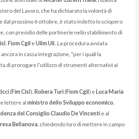
istero del Lavoro, che ha dichiarato la volontà di
ire dal prossimo 6 ottobre, è stato indetto lo sciopero
e, con presidio delle portinerie nello stabilimento di
isl
,
Fiom Cgil
e
Uilm Uil
. La procedura avviata
ancora in cassa integrazione, “per i quali la
a di prorogare l’utilizzo di strumenti alternativi ai
icci
(
Fim Cisl
),
Robera Turi
(
Fiom Cgil
) e
Luca Maria
A
C
alcatel-lucent
cgil
re lettere al
ministro dello Sviluppo economico
,
idenza del Consiglio
Claudio De Vincenti
e al
resa Bellanova
, chiedendo loro di mettere in campo