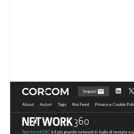
Seguici
About
Autori
Tags
Rss Feed
Privacy e Cookie Poli
Nextwork360
è il più grande network in Italia di testate e 