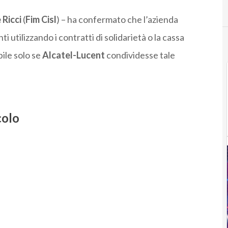
 Ricci
(
Fim Cisl
) – ha confermato che l’azienda
ti utilizzando i contratti di solidarietà o la cassa
ile solo se
Alcatel-Lucent
condividesse tale
colo