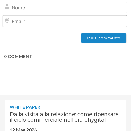
N
Em
0
COMMENTI
WHITE PAPER
Dalla visita alla relazione: come ripensare
il ciclo commerciale nell’era phygital
12 Mag 2026