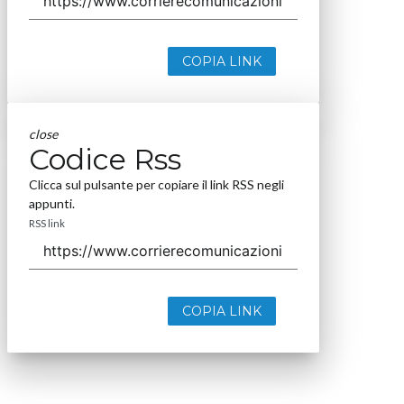
COPIA LINK
close
Codice Rss
Clicca sul pulsante per copiare il link RSS negli
appunti.
RSS link
COPIA LINK