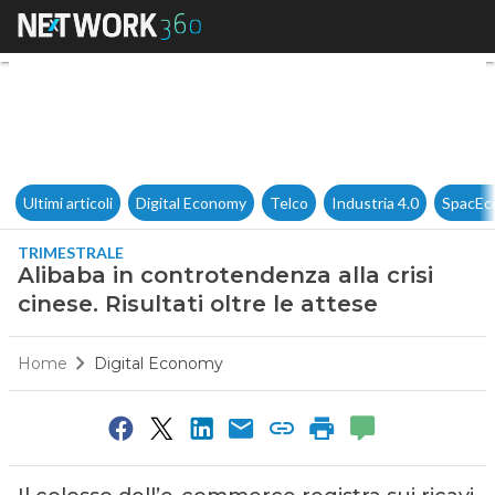
Alibaba in controtendenza alla 
Ultimi articoli
Digital Economy
Telco
Industria 4.0
SpacEc
TRIMESTRALE
Alibaba in controtendenza alla crisi
cinese. Risultati oltre le attese
Home
Digital Economy