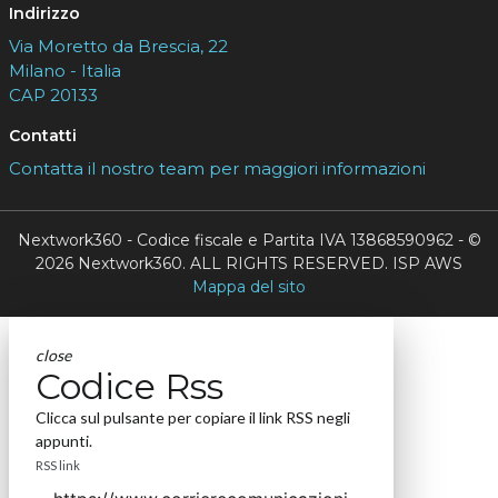
Indirizzo
Via Moretto da Brescia, 22
Milano - Italia
CAP 20133
Contatti
Contatta il nostro team per maggiori informazioni
Nextwork360 - Codice fiscale e Partita IVA 13868590962 - ©
2026 Nextwork360. ALL RIGHTS RESERVED. ISP AWS
Mappa del sito
close
Codice Rss
Clicca sul pulsante per copiare il link RSS negli
appunti.
RSS link