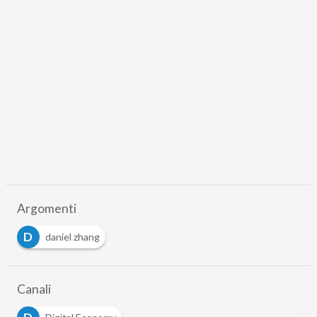
Argomenti
D
daniel zhang
Canali