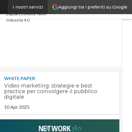
Aggiungi tra i preferiti su Google
ub”
I nostri servizi
Ultimi articoli
Digital Economy
Telco
Industria 4.0
SpacEconomy
PA Digitale
Green economy
Intelligenza artificiale
Videointerviste
Le Guide di CorCom
Podcast
Privacy
WHITE PAPER
Video marketing: strategie e best
practice per coinvolgere il pubblico
digitale
10 Apr 2025