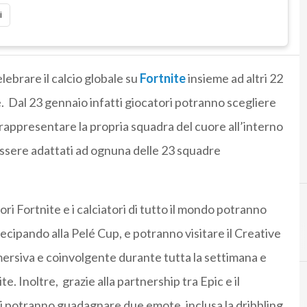
i
elebrare il calcio globale su
Fortnite
insieme ad altri 22
le. Dal 23 gennaio infatti giocatori potranno scegliere
r rappresentare la propria squadra del cuore all’interno
o essere adattati ad ognuna delle 23 squadre
ori Fortnite e i calciatori di tutto il mondo potranno
ecipando alla Pelé Cup, e potranno visitare il Creative
mersiva e coinvolgente durante tutta la settimana e
te. Inoltre, grazie alla partnership tra Epic e il
ori potranno guadagnare due emote, inclusa la dribbling