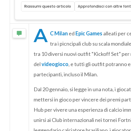
Riassumi questo articolo
Approfondisci con altre font
A
C Milan
ed
Epic Games
alleati per c
tra i picncipali club su scala mondia
tra 10 diversi nuovi outfit “Kickoff Set” pe
del
videogioco
, e tutti gli outfit potrann
partecipanti, incluso il Milan.
Dal 20 gennaio, si legge in una nota, i giocat
mettersi in gioco per vincere dei premi part
Hub per vivere una esperienza di calcio im
unirsi ai Club internazionali nei tornei Fortni
leggendario calciatore brasiliano, i giocat