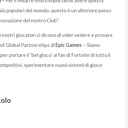
n –
Per il Milan è molto importante avere questa
 più popolari del mondo: questo è un ulteriore passo
novazione del nostro Club”.
i nostri giocatori ci dicono di voler vedere e provare
of Global Partnerships di
Epic Games
– Siamo
er portare il ‘bel gioco’ ai fan di Fortnite di tutto il
ompetitivi, sperimentare nuovi sistemi di gioco
colo