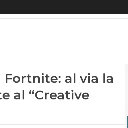
ortnite: al via la Pelé Cup e le visite al “Creative H
 Fortnite: al via la
te al “Creative