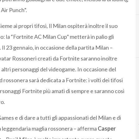
 Air Punch”.
e ai propri tifosi, Il Milan ospiterà inoltre il suo
: la “Fortnite AC Milan Cup” metterà in palio gli
Il 23 gennaio, in occasione della partita Milan –
vatar Rossoneri creati da Fortnite saranno inoltre
ad altri personaggi del videogame. In occasione del
rossonera sarà dedicata a Fortnite: i volti dei tifosi
rsonaggi Fortnite più amati di sempre e saranno cosi
ro.
mes e di dare a tutti gli appassionati del Milan e di
ra leggendaria maglia rossonera – afferma
Casper