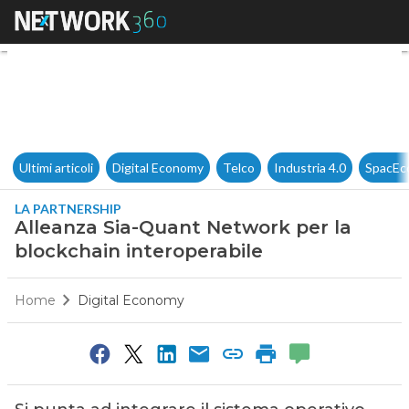
Alleanza Sia-Quant Network p
Ultimi articoli
Digital Economy
Telco
Industria 4.0
SpacEc
LA PARTNERSHIP
Alleanza Sia-Quant Network per la
blockchain interoperabile
Home
Digital Economy