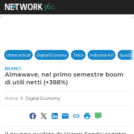
Almawave, nel primo semestre
Ultimi articoli
Digital Economy
Telco
Industria 4.0
SpacEc
BILANCI
Almawave, nel primo semestre boom
di utili netti (+388%)
Home
Digital Economy