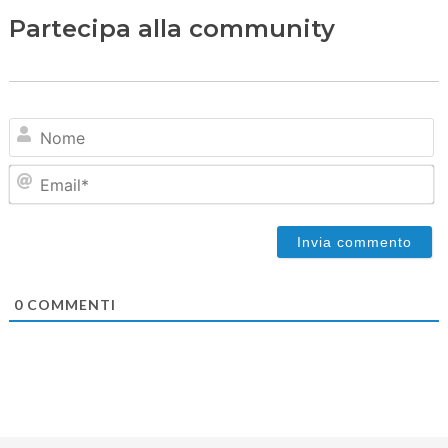
Partecipa alla community
N
Em
0
COMMENTI