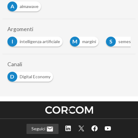
A
almawave
Argomenti
I
M
S
intelligenza artificiale
margini
semestre
Canali
D
Digital Economy
Seguici