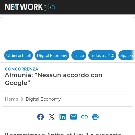
Almunia: “Nessun accordo co
Ultimi articoli
Digital Economy
Telco
Industria 4.0
SpacEc
CONCORRENZA
Almunia: “Nessun accordo con
Google”
Home
Digital Economy