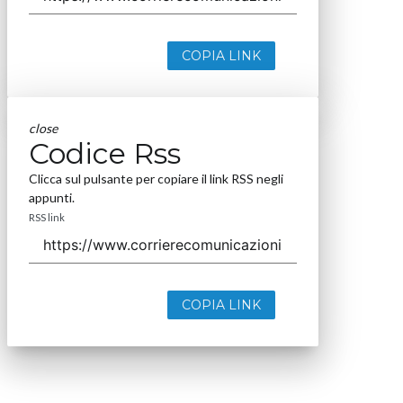
COPIA LINK
close
Codice Rss
Clicca sul pulsante per copiare il link RSS negli
appunti.
RSS link
COPIA LINK