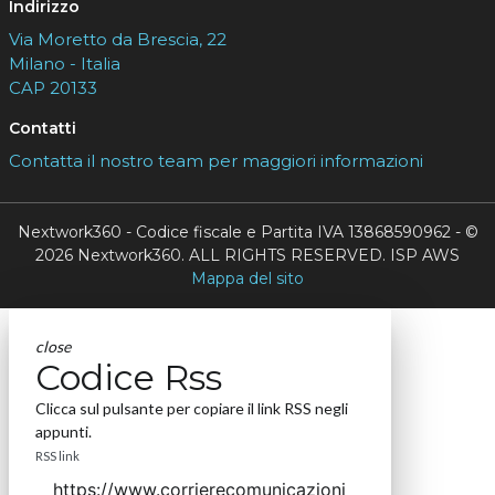
Indirizzo
Via Moretto da Brescia, 22
Milano - Italia
CAP 20133
Contatti
Contatta il nostro team per maggiori informazioni
Nextwork360 - Codice fiscale e Partita IVA 13868590962 - ©
2026 Nextwork360. ALL RIGHTS RESERVED. ISP AWS
Mappa del sito
close
Codice Rss
Clicca sul pulsante per copiare il link RSS negli
appunti.
RSS link