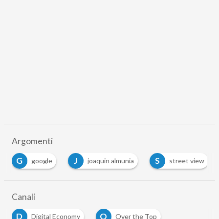
Argomenti
G
J
S
google
joaquin almunia
street view
Canali
D
O
Digital Economy
Over the Top