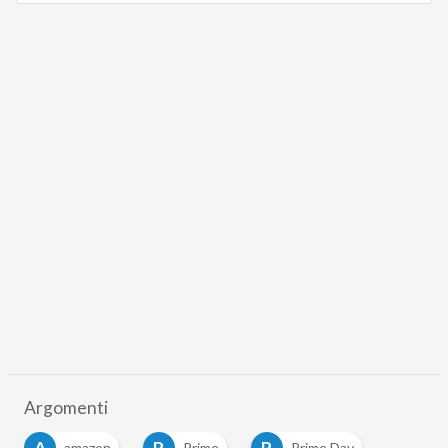
Argomenti
A
P
P
amazon
Prime
Prime Day