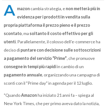
A
mazon
cambia strategia, e
non metterà più in
evidenza per i prodotti in vendita sulla
propria piattaforma il prezzo pieno e il prezzo
scontato
, ma
soltanto il costo effettivo per gli
utenti
. Parallelamente, il colosso dell’e-commerce ha
deciso di
puntare con decisione sulle sottoscrizioni
a pagamento del servizio “Prime”
, che promuove
consegne in tempi più rapidi
in cambio di un
pagamento annuale
, organizzando una campagna di
sconti con il “Prime day” in agenda per il 12 luglio.
“Quando
Amazon
ha iniziato 21 anni fa – spiega al
New York Times, che per primo aveva dato la notizia,