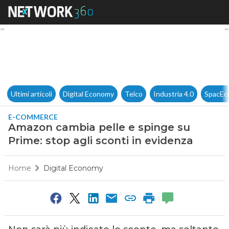
Amazon cambia pelle e spinge 
Ultimi articoli
Digital Economy
Telco
Industria 4.0
SpacEc
E-COMMERCE
Amazon cambia pelle e spinge su
Prime: stop agli sconti in evidenza
Home
Digital Economy