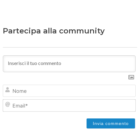
Partecipa alla community
N
Em